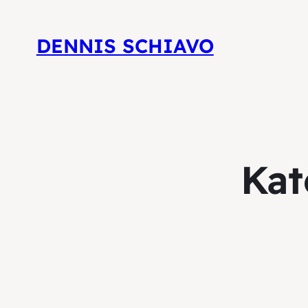
DENNIS SCHIAVO
Kat