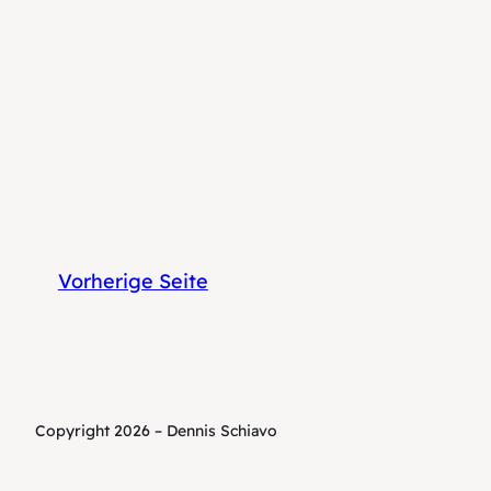
Vorherige Seite
Copyright 2026 – Dennis Schiavo