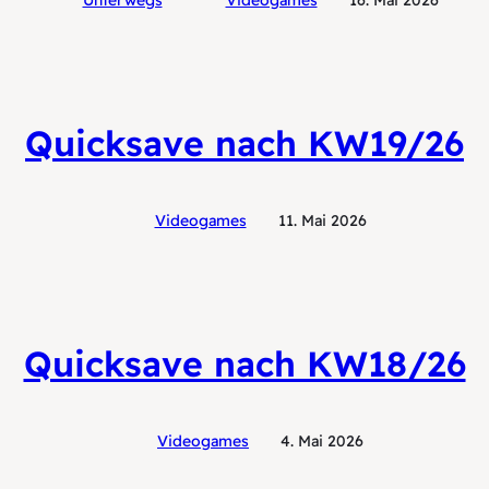
Unterwegs
Videogames
16. Mai 2026
Quicksave nach KW19/26
Videogames
11. Mai 2026
Quicksave nach KW18/26
Videogames
4. Mai 2026