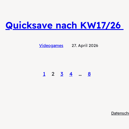
Quicksave nach KW17/26
Videogames
27. April 2026
1
2
3
4
…
8
Datensch