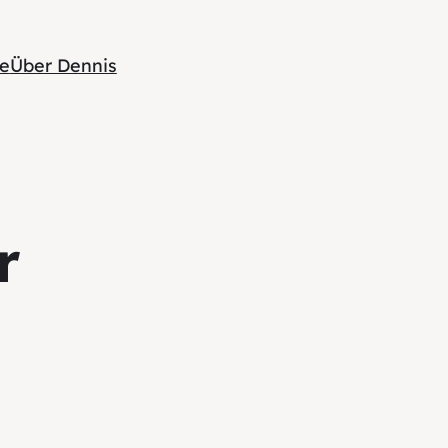
te
Über Dennis
r