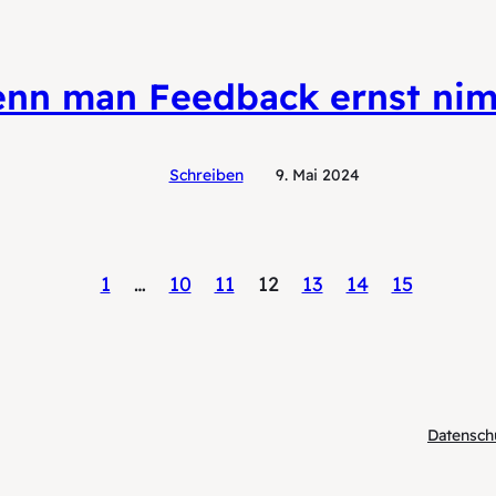
nn man Feedback ernst ni
Schreiben
9. Mai 2024
1
…
10
11
12
13
14
15
Datensch