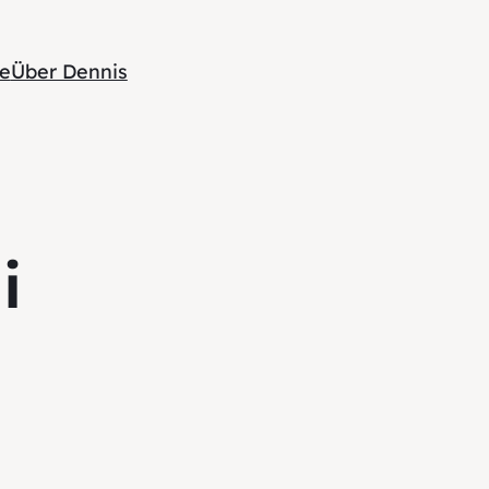
te
Über Dennis
i