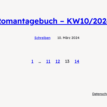
Romantagebuch – KW10/202
Schreiben
10. März 2024
1
…
11
12
13
14
Datensch