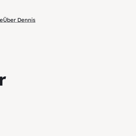
te
Über Dennis
r