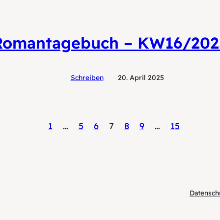
Romantagebuch – KW16/202
Schreiben
20. April 2025
1
…
5
6
7
8
9
…
15
Datensch