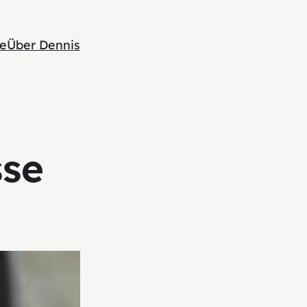
te
Über Dennis
sse