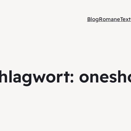
Blog
Romane
Tex
hlagwort:
onesh