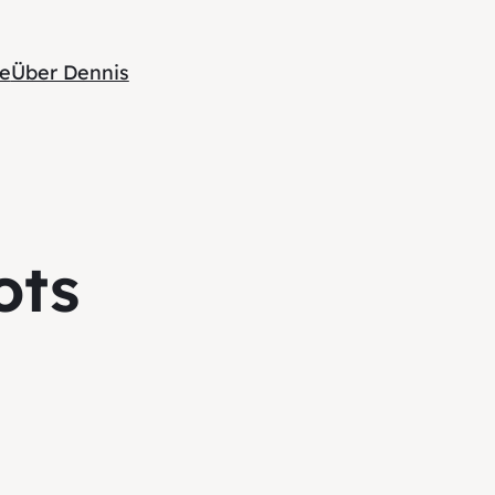
te
Über Dennis
ots