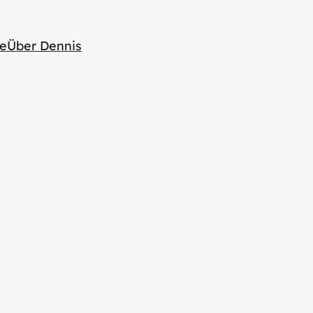
te
Über Dennis
z