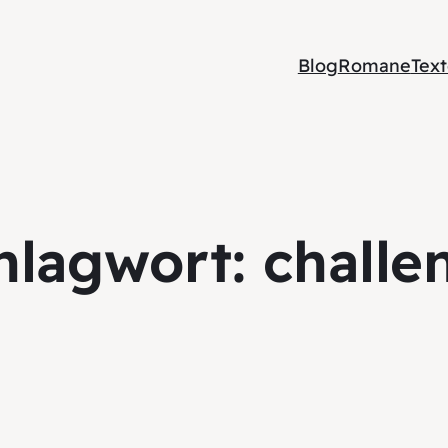
Blog
Romane
Tex
hlagwort:
challe