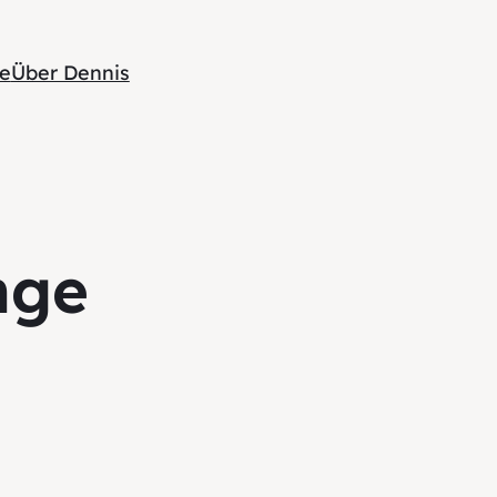
te
Über Dennis
nge